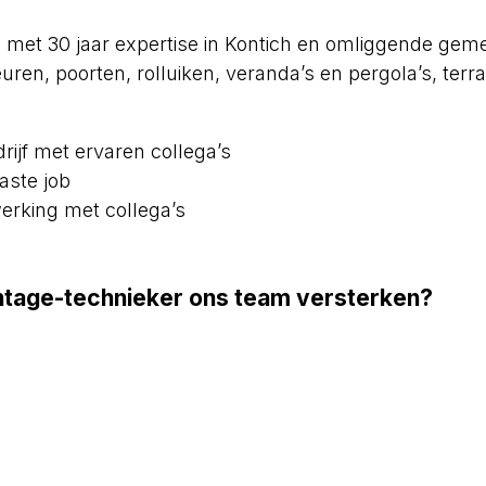
MO met 30 jaar expertise in Kontich en omliggende g
ren, poorten, rolluiken, veranda’s en pergola’s, ter
rijf met ervaren collega’s
aste job
king met collega’s
montage-technieker ons team versterken?