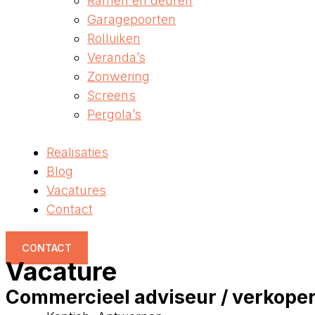
Ramen en deuren
Garagepoorten
Rolluiken
Veranda’s
Zonwering
Screens
Pergola’s
Realisaties
Blog
Vacatures
Contact
CONTACT
Vacature
Commercieel adviseur / verkope